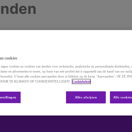
onden
 vinden wat u zoekt. Misschien kan de zoekfunctie 
an cookies
eigen cookies en cookies van derden voor technische, analytische en personalisatie-doeleinden,
clame en advertenties te tonen, op basis van een profiel dat is opgesteld aan de hand van uw surf
 u bezoekt). U kunt alle cookies aanvaarden door te klikken op de knop ‘Aanvaarden’, OF ZE
OOR TE KLIKKEN OP 'COOKIESINTELLIGEN'.
Cookiebeleid
nstellingen
Alles afwijzen
Alle cookie