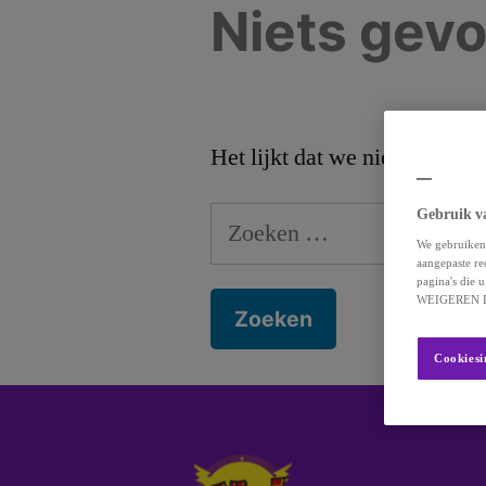
Niets gev
Het lijkt dat we niet kunnen
Gebruik v
We gebruiken 
aangepaste re
pagina's die
WEIGEREN D
Cookiesi