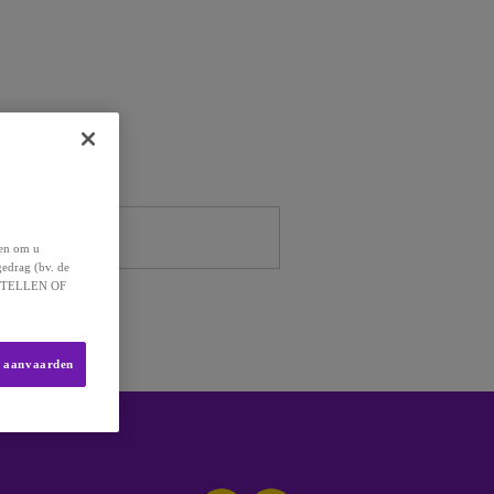
helpen.
 en om u
gedrag (bv. de
 INSTELLEN OF
s aanvaarden