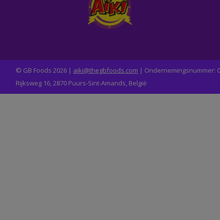
© GB Foods 2026 |
aiki@thegbfoods.com
| Ondernemingsnummer: 0
Rijksweg 16, 2870 Puurs-Sint-Amands, België