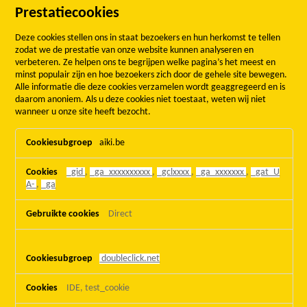
Prestatiecookies
Deze cookies stellen ons in staat bezoekers en hun herkomst te tellen
zodat we de prestatie van onze website kunnen analyseren en
verbeteren. Ze helpen ons te begrijpen welke pagina’s het meest en
minst populair zijn en hoe bezoekers zich door de gehele site bewegen.
Alle informatie die deze cookies verzamelen wordt geaggregeerd en is
daarom anoniem. Als u deze cookies niet toestaat, weten wij niet
wanneer u onze site heeft bezocht.
Prestatiecookies
aiki.be
_gid
,
_ga_xxxxxxxxxx
,
_gclxxxx
,
_ga_xxxxxxx
,
_gat_U
A-
,
_ga
Direct
doubleclick.net
IDE, test_cookie