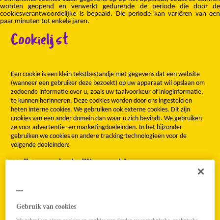
worden geopend en verwerkt gedurende de periode die door de
cookiesverantwoordelijke is bepaald. Die periode kan variëren van een
paar minuten tot enkele jaren.
Cookielijst
Een cookie is een klein tekstbestandje met gegevens dat een website
(wanneer een gebruiker deze bezoekt) op uw apparaat wil opslaan om
zodoende informatie over u, zoals uw taalvoorkeur of inloginformatie,
te kunnen herinneren. Deze cookies worden door ons ingesteld en
heten interne cookies. We gebruiken ook externe cookies. Dit zijn
cookies van een ander domein dan waar u zich bevindt. We gebruiken
ze voor advertentie- en marketingdoeleinden. In het bijzonder
gebruiken we cookies en andere tracking-technologieën voor de
volgende doeleinden:
Strikt noodzakelijke cookies
Deze cookies zijn nodig anders werkt de website niet. Deze cookies
kunnen niet worden uitgeschakeld. In de meeste gevallen worden deze
cookies alleen gebruikt naar aanleiding van een handeling van u
Gebruik van cookies
waarmee u in wezen een dienst aanvraagt, bijvoorbeeld uw
privacyinstellingen registreren, in de website inloggen of een formulier