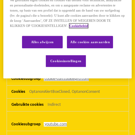
We gebruiken eigen cookies en cookies van derden voor technische, analytische
invullen. U kunt uw browser instellen om deze cookies te blokkeren of
en personalisatie-doeleinden, en om u aangepaste reclame en advertenties te
om u voor deze cookies te waarschuwen, maar sommige delen van de
tonen, op basis van een profiel dat is opgesteld aan de hand van uw surfgedrag
website zullen dan niet werken. Deze cookies slaan geen persoonlijk
(bv. de pagina's die u bezoekt). U kunt alle cookies aanvaarden door te klikken op
identificeerbare informatie op.
de knop ‘Aanvaarden’, OF ZE INSTELLEN OF WEIGEREN DOOR TE
KLIKKEN OP 'COOKIESINTELLIGEN'.
Cookiebeleid
Strikt
www.aiki.be
noodzakelijke
Alles afwijzen
Alle cookies aanvaarden
cookies
OptanonConsent
,
OptanonAlertBoxClosed
Direct
Cookiesinstellingen
cookie-cdn.cookiepro.com
OptanonAlertBoxClosed, OptanonConsent
Indirect
youtube.com