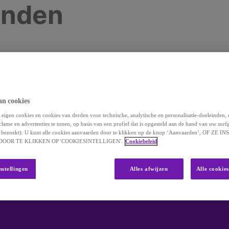
onden
 vinden wat u zoekt. Misschien kan de zoekfunctie 
an cookies
eigen cookies en cookies van derden voor technische, analytische en personalisatie-doeleinden,
clame en advertenties te tonen, op basis van een profiel dat is opgesteld aan de hand van uw surf
 u bezoekt). U kunt alle cookies aanvaarden door te klikken op de knop ‘Aanvaarden’, OF ZE
OOR TE KLIKKEN OP 'COOKIESINTELLIGEN'.
Cookiebeleid
nstellingen
Alles afwijzen
Alle cookie