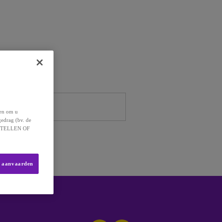
helpen.
 en om u
gedrag (bv. de
 INSTELLEN OF
s aanvaarden