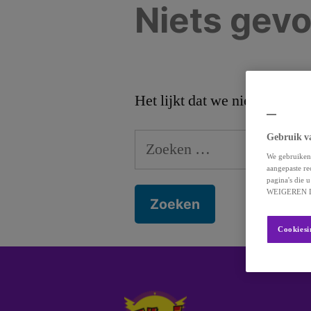
Niets gev
Het lijkt dat we niet kunnen
Gebruik v
We gebruiken 
aangepaste re
pagina's die
WEIGEREN D
Cookiesi