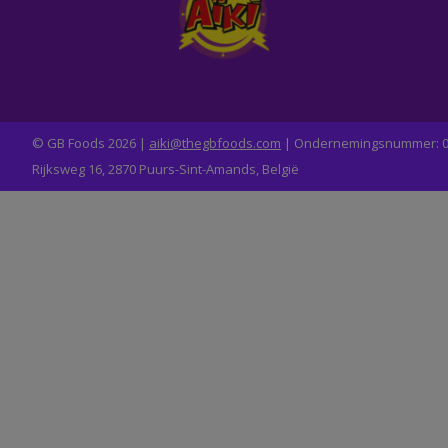
© GB Foods 2026 |
aiki@thegbfoods.com
| Ondernemingsnummer: 0
Rijksweg 16, 2870 Puurs-Sint-Amands, België