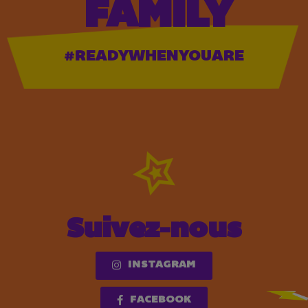
FAMILY
#READYWHENYOUARE
Suivez-nous
INSTAGRAM
FACEBOOK