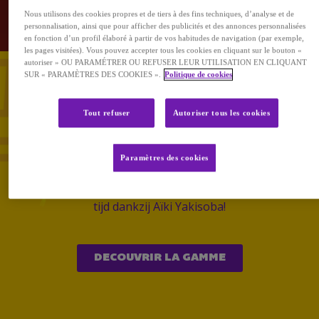
Nous utilisons des cookies propres et de tiers à des fins techniques, d’analyse et de
personnalisation, ainsi que pour afficher des publicités et des annonces personnalisées
en fonction d’un profil élaboré à partir de vos habitudes de navigation (par exemple,
les pages visitées). Vous pouvez accepter tous les cookies en cliquant sur le bouton «
autoriser » OU PARAMÉTRER OU REFUSER LEUR UTILISATION EN CLIQUANT
SUR « PARAMÈTRES DES COOKIES ».
Politique de cookies
Aïki Yakisoba
Tout refuser
Autoriser tous les cookies
Paramètres des cookies
Zalige noodles met grotere stukjes groenten en een
lekker sausje. Ontdek de drie smaken en verlies geen
tijd dankzij Aïki Yakisoba!
DECOUVRIR LA GAMME