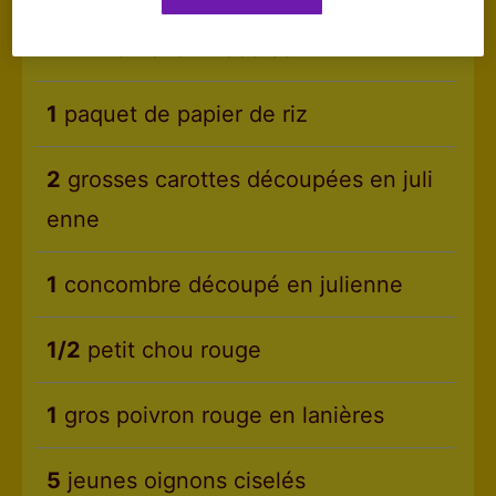
2
Aiki Chicken Noodles
1
paquet de papier de riz
2
grosses carottes découpées en juli
enne
1
concombre découpé en julienne
1/2
petit chou rouge
1
gros poivron rouge en lanières
5
jeunes oignons ciselés