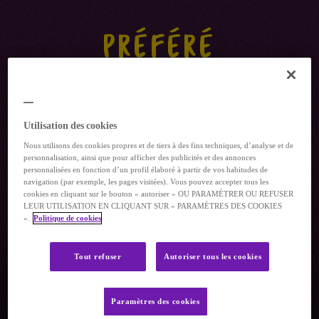
PRÉFÉRÉ
Utilisation des cookies
Nous utilisons des cookies propres et de tiers à des fins techniques, d’analyse et de
personnalisation, ainsi que pour afficher des publicités et des annonces
personnalisées en fonction d’un profil élaboré à partir de vos habitudes de
navigation (par exemple, les pages visitées). Vous pouvez accepter tous les
cookies en cliquant sur le bouton « autoriser » OU PARAMÉTRER OU REFUSER
LEUR UTILISATION EN CLIQUANT SUR « PARAMÈTRES DES COOKIES
».
Politique de cookies
Tout refuser
Autoriser tous les cookies
Paramètres des cookies