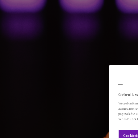
Gebruik v
We gebruiken 
aangepaste re
pagina's die
WEIGEREN D
Cookiesi