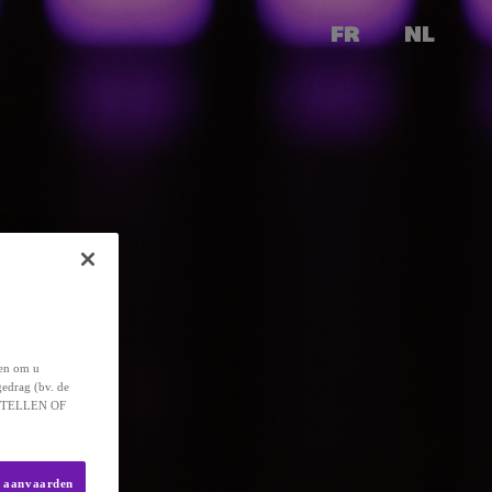
FR
NL
 en om u
gedrag (bv. de
 INSTELLEN OF
s aanvaarden