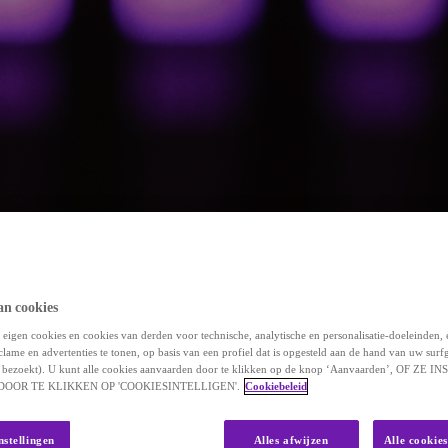
an cookies
eigen cookies en cookies van derden voor technische, analytische en personalisatie-doeleinden,
clame en advertenties te tonen, op basis van een profiel dat is opgesteld aan de hand van uw surf
 u bezoekt). U kunt alle cookies aanvaarden door te klikken op de knop ‘Aanvaarden’, OF ZE
OOR TE KLIKKEN OP 'COOKIESINTELLIGEN'.
Cookiebeleid
nstellingen
Alles afwijzen
Alle cookie