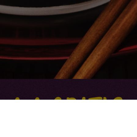
1+1 GRATIS
omo op Aïki Yakisoba in het winkelpu