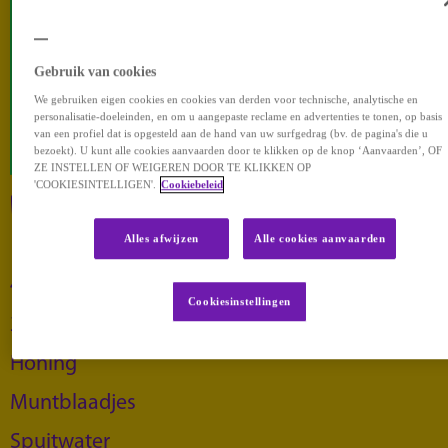
Gebruik van cookies
We gebruiken eigen cookies en cookies van derden voor technische, analytische en
personalisatie-doeleinden, en om u aangepaste reclame en advertenties te tonen, op basis
van een profiel dat is opgesteld aan de hand van uw surfgedrag (bv. de pagina's die u
bezoekt). U kunt alle cookies aanvaarden door te klikken op de knop ‘Aanvaarden’, OF
ZE INSTELLEN OF WEIGEREN DOOR TE KLIKKEN OP
'COOKIESINTELLIGEN'.
Cookiebeleid
INGREDIËNTEN / 4 PERSONEN
Alles afwijzen
Alle cookies aanvaarden
4 kiwi’s
Cookiesinstellingen
2 limoenen
Honing
Muntblaadjes
Spuitwater