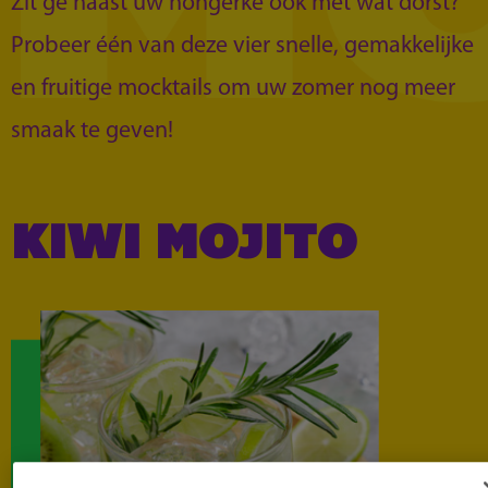
Zit ge naast uw hongerke ook met wat dorst?
Probeer één van deze vier snelle, gemakkelijke
en fruitige mocktails om uw zomer nog meer
smaak te geven!
KIWI MOJITO