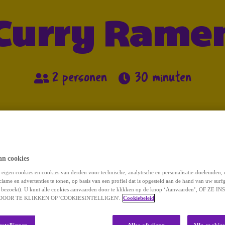
Curry Rame
2 personen
30 minuten
Bereidingswijze
an cookies
eigen cookies en cookies van derden voor technische, analytische en personalisatie-doeleinden,
clame en advertenties te tonen, op basis van een profiel dat is opgesteld aan de hand van uw surf
 u bezoekt). U kunt alle cookies aanvaarden door te klikken op de knop ‘Aanvaarden’, OF ZE
OOR TE KLIKKEN OP 'COOKIESINTELLIGEN'.
Cookiebeleid