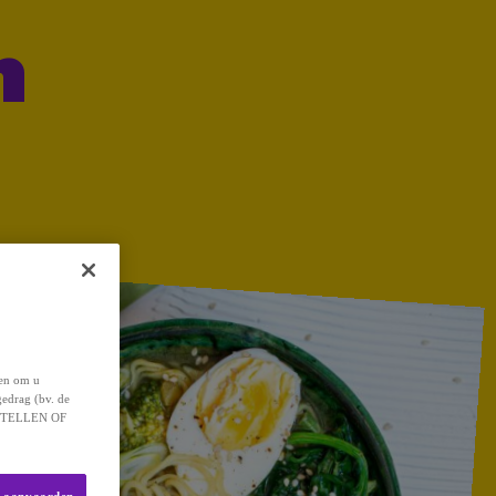
n
 en om u
gedrag (bv. de
 INSTELLEN OF