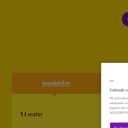
Ingrediënten
Gebruik v
We gebruiken 
aangepaste re
pagina's die
WEIGEREN D
1 l
water