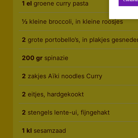
Cookiesi
1 el
groene curry pasta
½
kleine broccoli, in kleine roosjes
2
grote portobello’s, in plakjes gesnede
200 gr
spinazie
2
zakjes Aïki noodles Curry
2
eitjes, hardgekookt
2
stengels lente-ui, fijngehakt
1 kl
sesamzaad