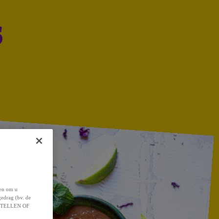
s
 en om u
gedrag (bv. de
 INSTELLEN OF