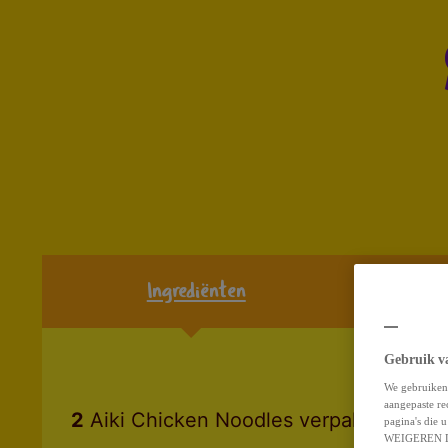
Ingrediënten
Gebruik v
We gebruiken 
aangepaste re
2
Aiki Chicken Noodles verpakking
pagina's die
WEIGEREN D