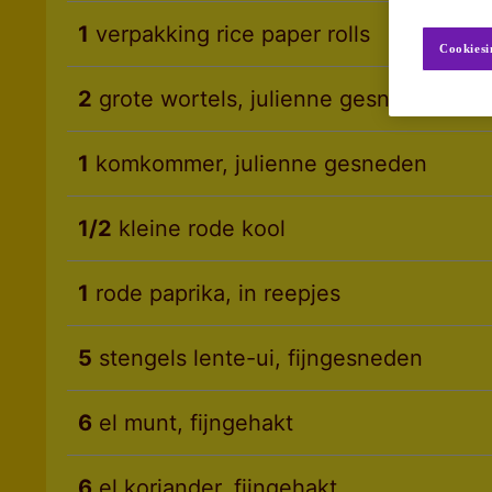
1
verpakking rice paper rolls
Cookiesi
2
grote wortels, julienne gesneden
1
komkommer, julienne gesneden
1/2
kleine rode kool
1
rode paprika, in reepjes
5
stengels lente-ui, fijngesneden
6
el munt, fijngehakt
6
el koriander, fijngehakt