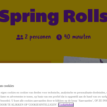
Spring Roll
2 personen
40 minuten
Bereidingswijze
an cookies
eigen cookies en cookies van derden voor technische, analytische en personalisatie-doeleinden,
clame en advertenties te tonen, op basis van een profiel dat is opgesteld aan de hand van uw surf
 u bezoekt). U kunt alle cookies aanvaarden door te klikken op de knop ‘Aanvaarden’, OF ZE
OOR TE KLIKKEN OP 'COOKIESINTELLIGEN'.
Cookiebeleid