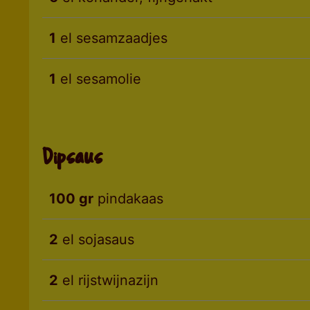
1
el sesamzaadjes
1
el sesamolie
Dipsaus
100 gr
pindakaas
2
el sojasaus
2
el rijstwijnazijn