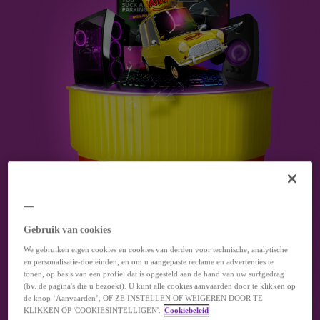
Gebruik van cookies
We gebruiken eigen cookies en cookies van derden voor technische, analytische
en personalisatie-doeleinden, en om u aangepaste reclame en advertenties te
tonen, op basis van een profiel dat is opgesteld aan de hand van uw surfgedrag
(bv. de pagina's die u bezoekt). U kunt alle cookies aanvaarden door te klikken op
de knop ‘Aanvaarden’, OF ZE INSTELLEN OF WEIGEREN DOOR TE
KLIKKEN OP 'COOKIESINTELLIGEN'.
Cookiebeleid